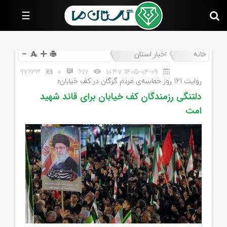
صفحه
☰
اصلی
سیاسی
خانه
اخبار استان
اجتماعی
97633
0
617
1405-04-09 10:47
اقتصادی
روایت ۱۲۱ روز حماسه‌ی مردم گرگان در کف خیابان‌؛
دلتنگی رزمندگان کف خیابان برای قائد شهید
فرهنگ
و
امت
هنر
ورزشی
سایر
رسانه‌های
گلستان